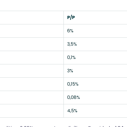
P/P
6%
3,5%
0,1%
3%
0,15%
0,08%
4,5%