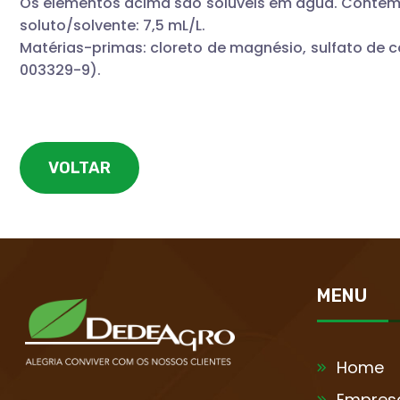
Os elementos acima são solúveis em água. Contém adi
soluto/solvente: 7,5 mL/L.
Matérias-primas: cloreto de magnésio, sulfato de co
003329-9).
VOLTAR
MENU
Home
Empres