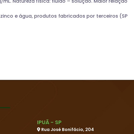
mL. Natureza física: fluido – solução. Maior relação
 zinco e água, produtos fabricados por terceiros (SP
IPUÃ - SP
Rua José Bonifácio, 204