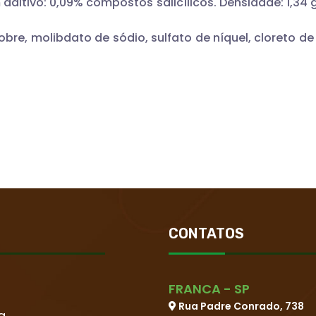
tivo: 0,09% compostos salicílicos. Densidade: 1,34 g/
bre, molibdato de sódio, sulfato de níquel, cloreto de
CONTATOS
FRANCA - SP
Rua Padre Conrado, 738
a