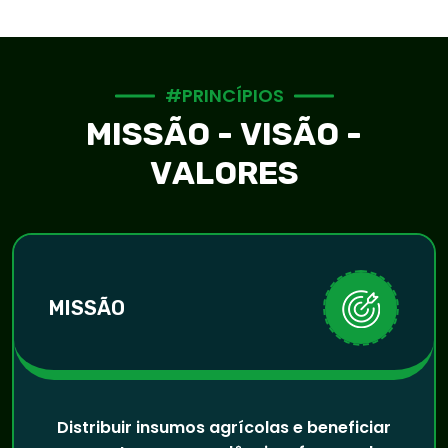
#
P
R
I
N
C
Í
P
I
O
S
M
I
S
S
Ã
O
-
V
I
S
Ã
O
-
V
A
L
O
R
E
S
MISSÃO
Distribuir insumos agrícolas e beneficiar