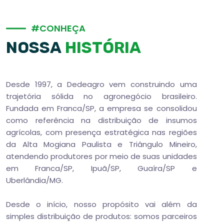
#
C
O
N
H
E
Ç
A
N
O
S
S
A
H
I
S
T
Ó
R
I
A
Desde 1997, a Dedeagro vem construindo uma
trajetória sólida no agronegócio brasileiro.
Fundada em Franca/SP, a empresa se consolidou
como referência na distribuição de insumos
agrícolas, com presença estratégica nas regiões
da Alta Mogiana Paulista e Triângulo Mineiro,
atendendo produtores por meio de suas unidades
em Franca/SP, Ipuã/SP, Guaíra/SP e
Uberlândia/MG.
Desde o início, nosso propósito vai além da
simples distribuição de produtos: somos parceiros